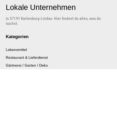
Lokale Unternehmen
in 37191 Katlenburg-Lindau. Hier findest du alles, was du
suchst.
Kategorien
Lebensmittel
Restaurant & Lieferdienst
Gärtnerei / Garten / Deko
Handwerk
Gesundheitswesen
Bank & Versicherungen
Autohaus
weitere Geschäfte und Unternehmen
Nachbarschaftshilfe